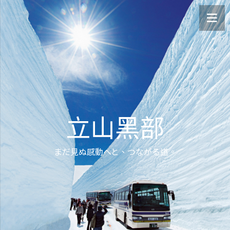
立山黑部
まだ見ぬ感動へと、つながる道。