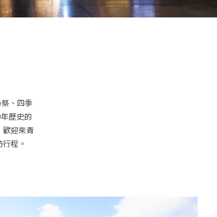
A)祭、四季
0年歷史的
，歡迎來青
訪行程。