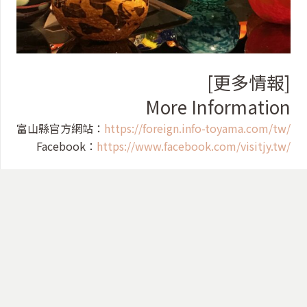
[更多情報]
More Information
富山縣官方網站：
https://foreign.info-toyama.com/tw/
Facebook：
https://www.facebook.com/visitjy.tw/
© 向日遊顧問有限公司 . Tel:
+886 2 25183587
. Email:
jun@juncorp.com.tw